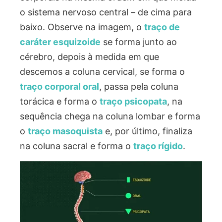
o sistema nervoso central – de cima para
baixo. Observe na imagem, o
traço de
caráter esquizoide
se forma junto ao
cérebro, depois à medida em que
descemos a coluna cervical, se forma o
traço corporal oral
, passa pela coluna
torácica e forma o
traço psicopata
, na
sequência chega na coluna lombar e forma
o
traço masoquista
e, por último, finaliza
na coluna sacral e forma o
traço rígido
.